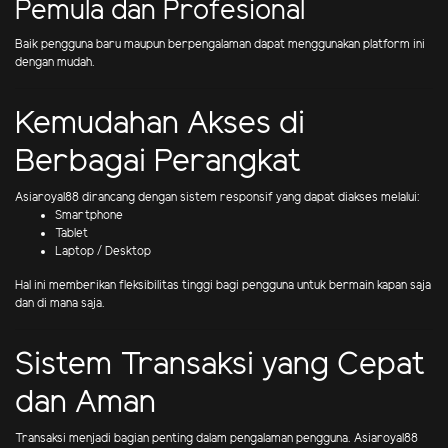
Pemula dan Profesional
Baik pengguna baru maupun berpengalaman dapat menggunakan platform ini
dengan mudah.
Kemudahan Akses di
Berbagai Perangkat
Asiaroyal88 dirancang dengan sistem responsif yang dapat diakses melalui:
Smartphone
Tablet
Laptop / Desktop
Hal ini memberikan fleksibilitas tinggi bagi pengguna untuk bermain kapan saja
dan di mana saja.
Sistem Transaksi yang Cepat
dan Aman
Transaksi menjadi bagian penting dalam pengalaman pengguna. Asiaroyal88