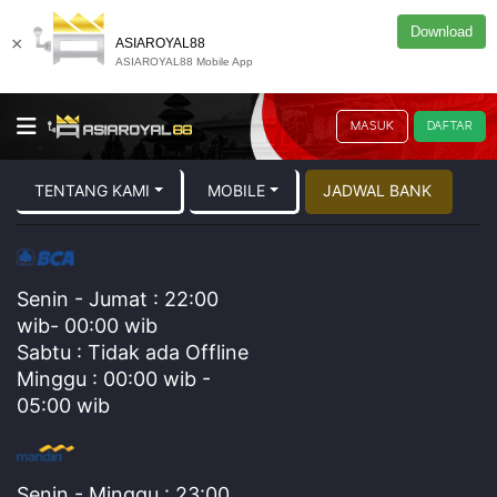
Download
×
ASIAROYAL88
ASIAROYAL88 Mobile App
MASUK
DAFTAR
TENTANG KAMI
MOBILE
JADWAL BANK
Senin - Jumat : 22:00
wib- 00:00 wib
Sabtu : Tidak ada Offline
Minggu : 00:00 wib -
05:00 wib
Senin - Minggu : 23:00