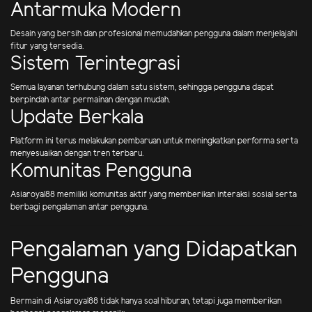
Antarmuka Modern
Desain yang bersih dan profesional memudahkan pengguna dalam menjelajahi
fitur yang tersedia.
Sistem Terintegrasi
Semua layanan terhubung dalam satu sistem, sehingga pengguna dapat
berpindah antar permainan dengan mudah.
Update Berkala
Platform ini terus melakukan pembaruan untuk meningkatkan performa serta
menyesuaikan dengan tren terbaru.
Komunitas Pengguna
Asiaroyal88 memiliki komunitas aktif yang memberikan interaksi sosial serta
berbagi pengalaman antar pengguna.
Pengalaman yang Didapatkan
Pengguna
Bermain di Asiaroyal88 tidak hanya soal hiburan, tetapi juga memberikan