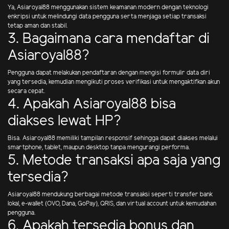
Ya, Asiaroyal88 menggunakan sistem keamanan modern dengan teknologi
enkripsi untuk melindungi data pengguna serta menjaga setiap transaksi
tetap aman dan stabil.
3. Bagaimana cara mendaftar di
Asiaroyal88?
Pengguna dapat melakukan pendaftaran dengan mengisi formulir data diri
yang tersedia, kemudian mengikuti proses verifikasi untuk mengaktifkan akun
secara cepat.
4. Apakah Asiaroyal88 bisa
diakses lewat HP?
Bisa. Asiaroyal88 memiliki tampilan responsif sehingga dapat diakses melalui
smartphone, tablet, maupun desktop tanpa mengurangi performa.
5. Metode transaksi apa saja yang
tersedia?
Asiaroyal88 mendukung berbagai metode transaksi seperti transfer bank
lokal, e-wallet (OVO, Dana, GoPay), QRIS, dan virtual account untuk kemudahan
pengguna.
6. Apakah tersedia bonus dan