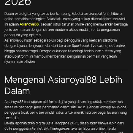
2026
Dalam era digital yang terus berkembang, kebutuhan akan platform hiburan
online semakin meningkat. Salah satu nama yang cukup dikenal dalam industri
ini adalah
Asiaroyal88
, sebuah situs taruhan online yang menawarkan berbagai
jenis permainan dengan sistem modern, akses mudah, serta pengalaman
pengguna yang optimal.
Asiaroyal88 hadir sebagai solusi bagi pengguna yang mencari platform
dengan layanan lengkap, mulai dari taruhan Sportbook, live casino, slot online,
hingga pasaran togel. Dengan dukungan teknologi terkini dan sistem yang
stabil, platform ini mampu memberikan pengalaman bermain yang lebih
nyaman dan efisien.
Mengenal Asiaroyal88 Lebih
Dalam
Asiaroyal88 merupakan platform digital yang dirancang untuk memberikan
akses ke berbagai jenis permainan dalam satu akun. Dengan konsep all-in-one,
pengguna tidak perlu berpindah situs untuk menikmati berbagai layanan yang
tersedia.
Dalam laporan tren digital Asia Tenggara 2025, disebutkan bahwa lebih dari
68% pengguna internet aktif mengakses layanan hiburan online melalui