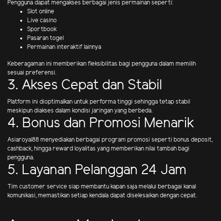
Pengguna dapat mengakses berbagai jenis permainan seperti:
Slot online
Live casino
Sportbook
Pasaran togel
Permainan interaktif lainnya
Keberagaman ini memberikan fleksibilitas bagi pengguna dalam memilih
sesuai preferensi.
3. Akses Cepat dan Stabil
Platform ini dioptimalkan untuk performa tinggi sehingga tetap stabil
meskipun diakses dalam kondisi jaringan yang berbeda.
4. Bonus dan Promosi Menarik
Asiaroyal88 menyediakan berbagai program promosi seperti bonus deposit,
cashback, hingga reward loyalitas yang memberikan nilai tambah bagi
pengguna.
5. Layanan Pelanggan 24 Jam
Tim customer service siap membantu kapan saja melalui berbagai kanal
komunikasi, memastikan setiap kendala dapat diselesaikan dengan cepat.