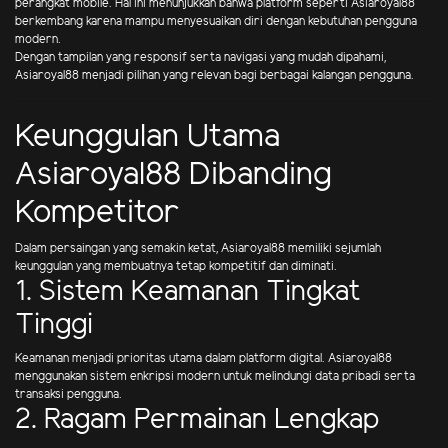
perangkat mobile. Hal ini menunjukkan bahwa platform seperti Asiaroyal88
berkembang karena mampu menyesuaikan diri dengan kebutuhan pengguna
modern.
Dengan tampilan yang responsif serta navigasi yang mudah dipahami,
Asiaroyal88 menjadi pilihan yang relevan bagi berbagai kalangan pengguna.
Keunggulan Utama
Asiaroyal88 Dibanding
Kompetitor
Dalam persaingan yang semakin ketat, Asiaroyal88 memiliki sejumlah
keunggulan yang membuatnya tetap kompetitif dan diminati.
1. Sistem Keamanan Tingkat
Tinggi
Keamanan menjadi prioritas utama dalam platform digital. Asiaroyal88
menggunakan sistem enkripsi modern untuk melindungi data pribadi serta
transaksi pengguna.
2. Ragam Permainan Lengkap