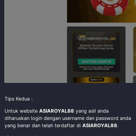
Tips Kedua :
Untuk website
ASIAROYAL88
yang asli anda
diharuskan login dengan username dan password anda
yang benar dan telah terdaftar di
ASIAROYAL88
.